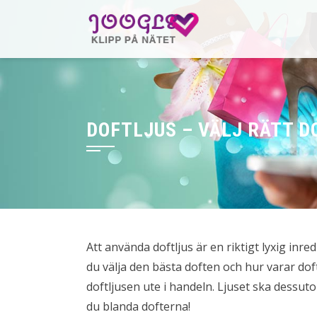
Hoppa
till
innehåll
DOFTLJUS – VÄLJ RÄTT D
Att använda doftljus är en riktigt lyxig inr
du välja den bästa doften och hur varar do
doftljusen ute i handeln. Ljuset ska dessuto
du blanda dofterna!