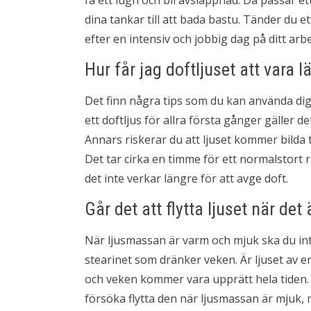
få ett lugn och bli avslappnad. Då passar et
dina tankar till att bada bastu. Tänder du et
efter en intensiv och jobbig dag på ditt arbe
Hur får jag doftljuset att vara l
Det finn några tips som du kan använda dig a
ett doftljus för allra första gånger gäller de
Annars riskerar du att ljuset kommer bilda 
Det tar cirka en timme för ett normalstort 
det inte verkar längre för att avge doft.
Går det att flytta ljuset när det
När ljusmassan är varm och mjuk ska du inte 
stearinet som dränker veken. Är ljuset av e
och veken kommer vara upprätt hela tiden.
försöka flytta den när ljusmassan är mjuk, 