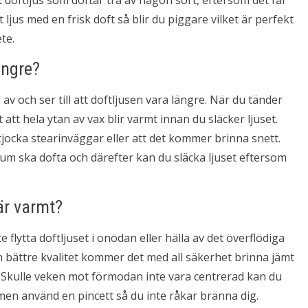
t doftljus som doftar trä av någon sort, eftersom det får
t ljus med en frisk doft så blir du piggare vilket är perfekt
te.
ängre?
v och ser till att doftljusen vara längre. När du tänder
t att hela ytan av vax blir varmt innan du släcker ljuset.
tjocka stearinväggar eller att det kommer brinna snett.
rum ska dofta och därefter kan du släcka ljuset eftersom
 är varmt?
flytta doftljuset i onödan eller hälla av det överflödiga
n bättre kvalitet kommer det med all säkerhet brinna jämt
 Skulle veken mot förmodan inte vara centrerad kan du
men använd en pincett så du inte råkar bränna dig.