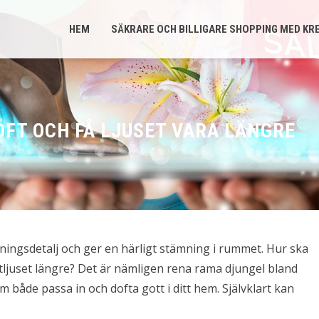
HEM
SÄKRARE OCH BILLIGARE SHOPPING MED KR
OFT OCH FÅ LJUSET VARA LÄNGRE
edningsdetalj och ger en härligt stämning i rummet. Hur ska
ftljuset längre? Det är nämligen rena rama djungel bland
m både passa in och dofta gott i ditt hem. Självklart kan