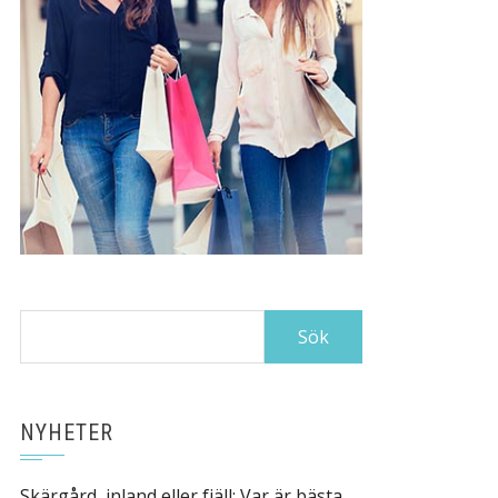
Sök
efter:
NYHETER
Skärgård, inland eller fjäll: Var är bästa